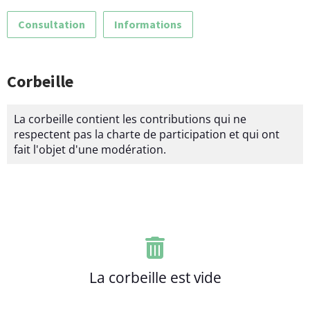
Consultation
Informations
Corbeille
La corbeille contient les contributions qui ne
respectent pas la charte de participation et qui ont
fait l'objet d'une modération.
L
i
s
t
e
d
La corbeille est vide
e