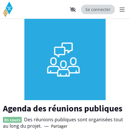
Se connecter
Aff
Aller au contenu principal
Paramètres d'accessibilité
Agenda des réunions publiques
Des réunions publiques sont organisées tout
En cours
au long du projet.
—
Partager